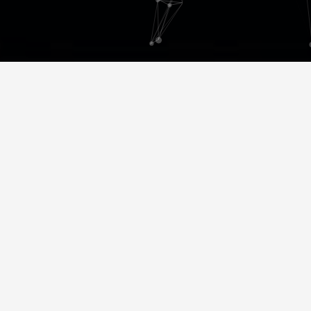
Lorem ipsum
Lorem ipsum dolor sit amet, consectetur
adipiscing elit. Vestibulum velit tortor, interdum
sed cursus eu, sagittis ut nunc. Sed vitae tellus et
arcu aliquet faucibus fermentum non lacus.
Praesent
fringilla quis massa
et placerat. Mauris eu
dui eget urna pellentesque gravida vitae quis nibh.
Ut at augue tortor. Pellentesque quis suscipit
magna.